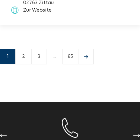
02763 Zittau
Zur Website
1
2
3
...
85
Previous
Ne