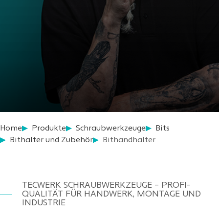
Home
Produkte
Schraubwerkzeuge
Bits
Bithalter und Zubehör
Bithandhalter
TECWERK SCHRAUBWERKZEUGE – PROFI-
QUALITÄT FÜR HANDWERK, MONTAGE UND
INDUSTRIE