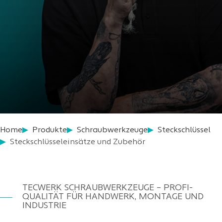
Home
Produkte
Schraubwerkzeuge
Steckschlüssel
Steckschlüsseleinsätze und Zubehör
TECWERK SCHRAUBWERKZEUGE – PROFI-
QUALITÄT FÜR HANDWERK, MONTAGE UND
INDUSTRIE