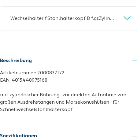
Wechselhalter f.Stahlhalterkopf B f.gr.Zylinderschäfte Spann-D.40mm TECWERK
Beschreibung
Artikelnummer: 2000832172
EAN: 4015448975168
mit zylindrischer Bohrung · zur direkten Aufnahme von
großen Ausdrehstangen und Morsekonushülsen · für
Schnellwechselstahlhalterkopf
Spezifikationen