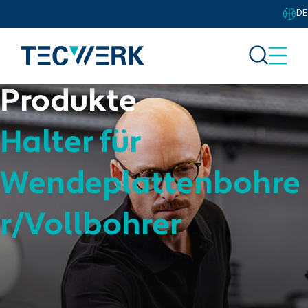
DE
Produkte
Halter für
Wendeplattenbohre
r/Vollbohrer