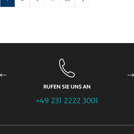
Previous
Ne
RUFEN SIE UNS AN
+49 231 2222 3001