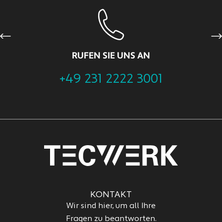
Previous
Ne
RUFEN SIE UNS AN
+49 231 2222 3001
KONTAKT
Wir sind hier, um all Ihre
Fragen zu beantworten.