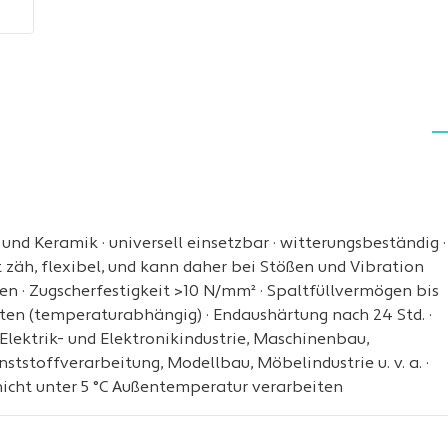
 und Keramik · universell einsetzbar · witterungsbeständig ·
bt zäh, flexibel, und kann daher bei Stößen und Vibration
en · Zugscherfestigkeit >10 N/mm² · Spaltfüllvermögen bis
uten (temperaturabhängig) · Endaushärtung nach 24 Std. ·
Elektrik- und Elektronikindustrie, Maschinenbau,
tstoffverarbeitung, Modellbau, Möbelindustrie u. v. a. ·
nicht unter 5 °C Außentemperatur verarbeiten