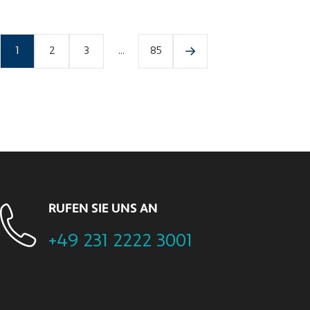
1
2
3
...
85
RUFEN SIE UNS AN
+49 231 2222 3001