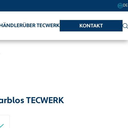
DE
HÄNDLER
ÜBER TECWERK
KONTAKT
e
farblos TECWERK