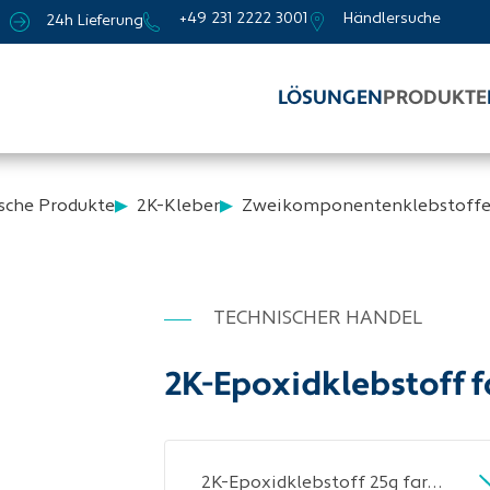
+49 231 2222 3001
Händlersuche
24h Lieferung
LÖSUNGEN
PRODUKTE
sche Produkte
2K-Kleber
Zweikomponentenklebstoff
TECHNISCHER HANDEL
2K-Epoxidklebstoff 
2K-Epoxidklebstoff 25g farblos Doppelspritze TECWERK