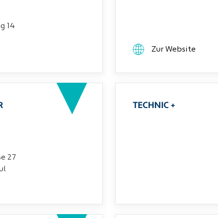
g 14
Zur Website
R
TECHNIC +
ße 27
ul