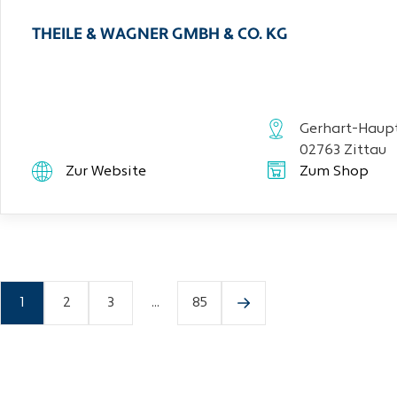
THEILE & WAGNER GMBH & CO. KG
Gerhart-Haupt
02763 Zittau
Zur Website
Zum Shop
1
2
3
...
85