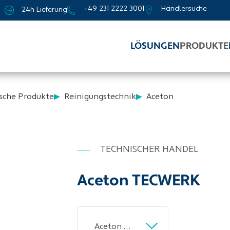
+49 231 2222 3001
Händlersuche
24h Lieferung
LÖSUNGEN
PRODUKTE
sche Produkte
Reinigungstechnik
Aceton
TECHNISCHER HANDEL
Aceton TECWERK
Aceton 1l Dose TECWERK