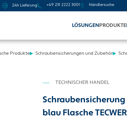
+49 231 2222 3001
Händlersuche
24h Lieferung
LÖSUNGEN
PRODUKTE
sche Produkte
Schraubensicherungen und Zubehör
Sch
TECHNISCHER HANDEL
Schraubensicherung 5
blau Flasche TECWE