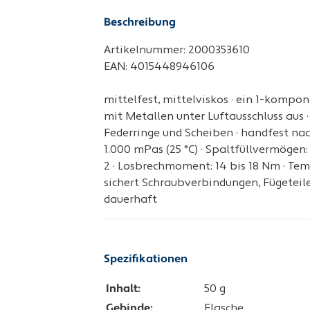
Beschreibung
Artikelnummer: 2000353610
EAN: 4015448946106
mittelfest, mittelviskos · ein 1-kompo
mit Metallen unter Luftausschluss aus
Federringe und Scheiben · handfest nach 
1.000 mPas (25 °C) · Spaltfüllvermögen:
2 · Losbrechmoment: 14 bis 18 Nm · Temp
sichert Schraubverbindungen, Fügeteile
dauerhaft
Spezifikationen
Inhalt:
50 g
Gebinde:
Flasche