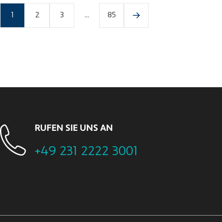
1
2
3
...
85
RUFEN SIE UNS AN
+49 231 2222 3001