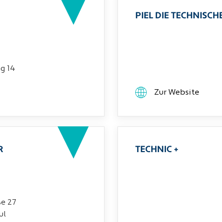
PIEL DIE TECHNIS
g 14
Zur Website
R
TECHNIC +
ße 27
ul