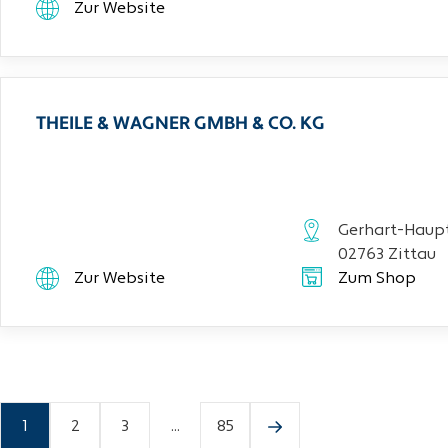
Zur Website
THEILE & WAGNER GMBH & CO. KG
Gerhart-Haupt
02763 Zittau
Zur Website
Zum Shop
1
2
3
...
85