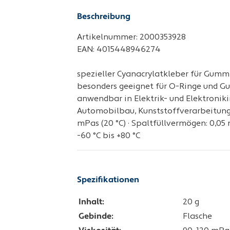
Beschreibung
Artikelnummer: 2000353928
EAN: 4015448946274
spezieller Cyanacrylatkleber für Gummiv
besonders geeignet für O-Ringe und Gu
anwendbar in Elektrik- und Elektronik
Automobilbau, Kunststoffverarbeitung, M
mPas (20 °C) · Spaltfüllvermögen: 0,0
-60 °C bis +80 °C
Spezifikationen
Inhalt:
20 g
Gebinde:
Flasche