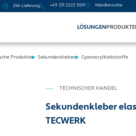
+49 231 2222 3001
Händlersuche
24h Lieferung
LÖSUNGEN
PRODUKTE
sche Produkte
Sekundenkleber
Cyanacrylklebstoffe
TECHNISCHER HANDEL
Sekundenkleber elast
TECWERK