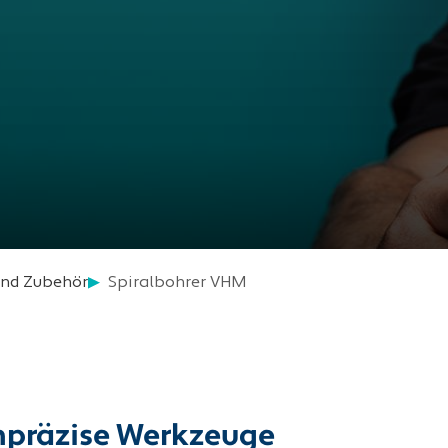
und Zubehör
Spiralbohrer VHM
hpräzise Werkzeuge