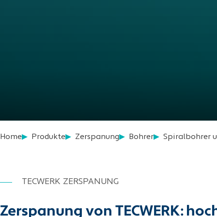
Home
Produkte
Zerspanung
Bohrer
Spiralbohrer 
TECWERK ZERSPANUNG
Zerspanung von TECWERK: hoc