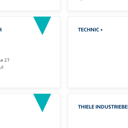
R
TECHNIC +
ße 27
ul
THIELE INDUSTRIEB