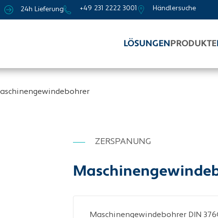
+49 231 2222 3001
Händlersuche
24h Lieferung
LÖSUNGEN
PRODUKTE
aschinengewindebohrer
ZERSPANUNG
Maschinengewindebo