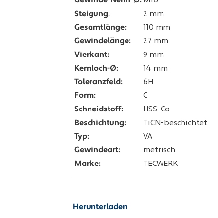
Gewinde-Nenn-Ø:
M16
Steigung:
2 mm
Gesamtlänge:
110 mm
Gewindelänge:
27 mm
Vierkant:
9 mm
Kernloch-Ø:
14 mm
Toleranzfeld:
6H
Form:
C
Schneidstoff:
HSS-Co
Beschichtung:
TiCN-beschichtet
Typ:
VA
Gewindeart:
metrisch
Marke:
TECWERK
Herunterladen