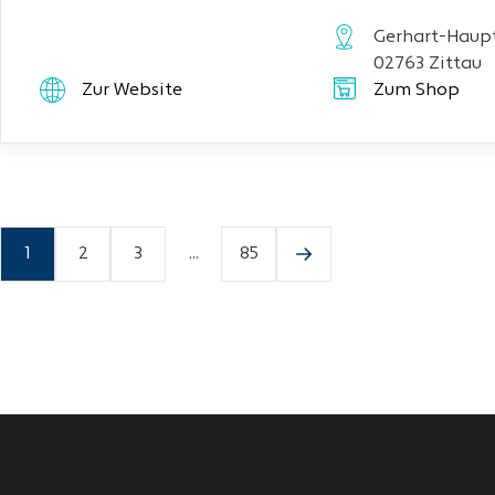
Gerhart-Haupt
02763 Zittau
Zur Website
Zum Shop
1
2
3
...
85