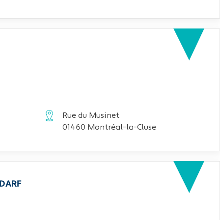
Rue du Musinet
01460 Montréal-la-Cluse
EDARF