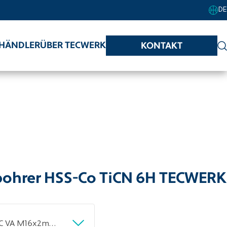
DE
HÄNDLER
ÜBER TECWERK
KONTAKT
hrer HSS-Co TiCN 6H TECWERK
Maschinengewindebohrer DIN 376C VA M16x2mm HSS-Co TiCN 6H TECWERK