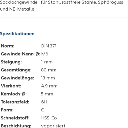
Sacklochgewinde · für Stahl, rostfreie Stähle, Sphäroguss
und NE-Metalle
Spezifikationen
Norm:
DIN 371
Gewinde-Nenn-Ø:
M6
Steigung:
1 mm
Gesamtlänge:
80 mm
Gewindelänge:
13 mm
Vierkant:
4,9 mm
Kernloch-Ø:
5 mm
Toleranzfeld:
6H
Form:
C
Schneidstoff:
HSS-Co
Beschichtung:
vaporisiert