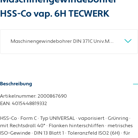
Maschinengewindebohrer
HSS-Co vap. 6H TECWERK
Maschinengewindebohrer DIN 371C Univ.M6x1mm HSS-Co vap.6H TECWERK
Beschreibung
Artikelnummer: 2000867690
EAN: 4015448819332
HSS-Co · Form C · Typ UNIVERSAL · vaporisiert · Grünring ·
mit Rechtsdrall 40° · Flanken hinterschliffen · metrisches
ISO-Gewinde · DIN 13 Blatt 1 · Toleranzfeld ISO2 (6H) · für