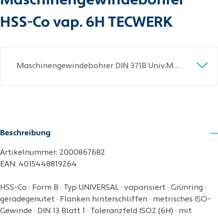
Maschinengewindebohrer
HSS-Co vap. 6H TECWERK
Maschinengewindebohrer DIN 371B Univ.M8x1,25mm HSS-Co vap.6H TECWERK
Beschreibung
Artikelnummer: 2000867682
EAN: 4015448819264
HSS-Co · Form B · Typ UNIVERSAL · vaporisiert · Grünring ·
geradegenutet · Flanken hinterschliffen · metrisches ISO-
Gewinde · DIN 13 Blatt 1 · Toleranzfeld ISO2 (6H) · mit