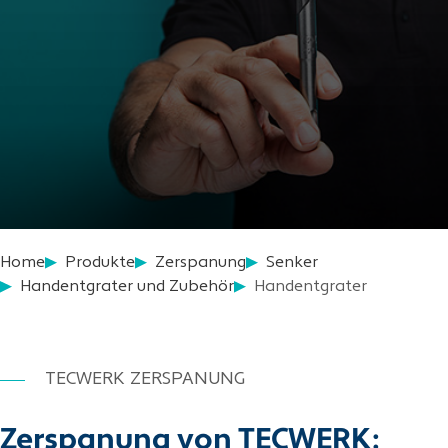
Home
Produkte
Zerspanung
Senker
Handentgrater und Zubehör
Handentgrater
TECWERK ZERSPANUNG
Zerspanung von TECWERK: