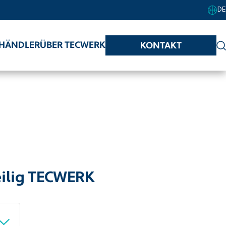
DE
HÄNDLER
ÜBER TECWERK
KONTAKT
eilig TECWERK