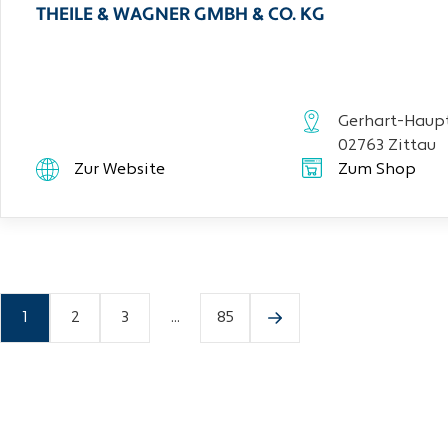
THEILE & WAGNER GMBH & CO. KG
Gerhart-Haupt
02763 Zittau
Zur Website
Zum Shop
1
2
3
...
85