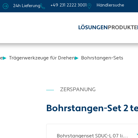
+49 231 2222 3001
Händlersuche
24h Lieferung
LÖSUNGEN
PRODUKTE
e
Trägerwerkzeuge für Drehen
Bohrstangen-Sets
ZERSPANUNG
Bohrstangen-Set 2 t
Bohrstangenset SDUC-L 07 li.VHM m.IK 2tlg.TECWERK