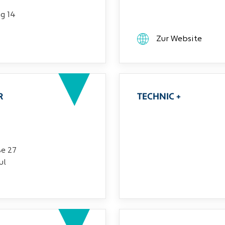
g 14
Zur Website
R
TECHNIC +
ße 27
ul