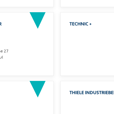
R
TECHNIC +
ße 27
ul
THIELE INDUSTRIEB