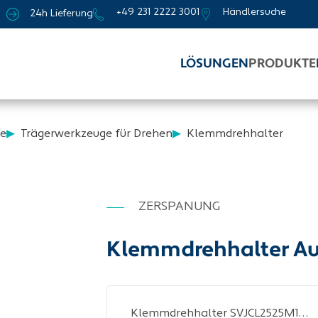
+49 231 2222 3001
Händlersuche
24h Lieferung
LÖSUNGEN
PRODUKTE
e
Trägerwerkzeuge für Drehen
Klemmdrehhalter
ZERSPANUNG
Klemmdrehhalter A
Klemmdrehhalter SVJCL2525M16 li.vern.Außen TECWERK