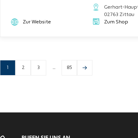
Gerhart-Haupt
02763 Zittau
Zur Website
Zum Shop
1
2
3
...
85