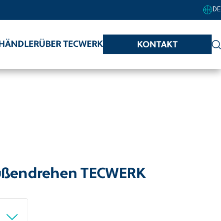
DE
HÄNDLER
ÜBER TECWERK
KONTAKT
ußendrehen TECWERK