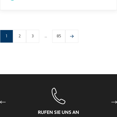
1
2
3
...
85
Previous
Ne
RUFEN SIE UNS AN