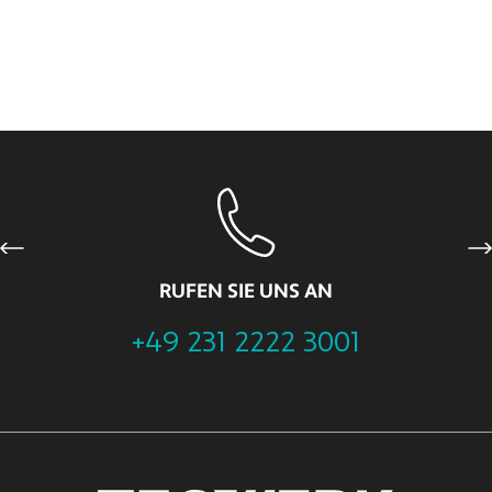
Previous
Ne
RUFEN SIE UNS AN
+49 231 2222 3001