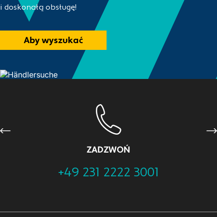
i doskonałą obsługę!
Aby wyszukać
Previous
Ne
ZADZWOŃ
+49 231 2222 3001