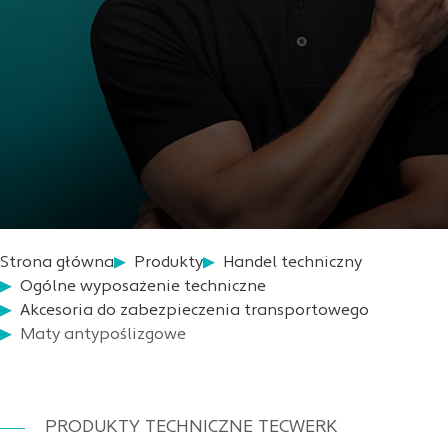
Strona główna
Produkty
Handel techniczny
Ogólne wyposażenie techniczne
Akcesoria do zabezpieczenia transportowego
Maty antypoślizgowe
PRODUKTY TECHNICZNE TECWERK