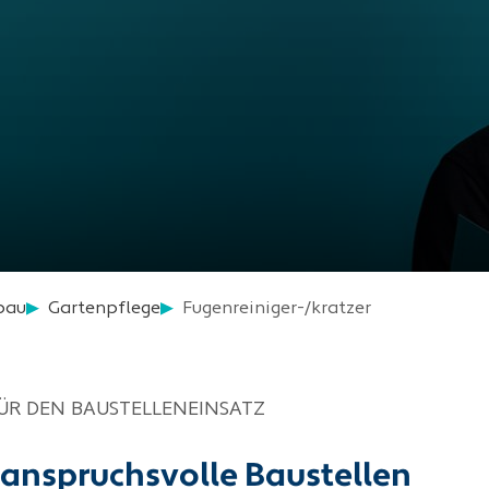
bau
Gartenpflege
Fugenreiniger-/kratzer
ÜR DEN BAUSTELLENEINSATZ
 anspruchsvolle Baustellen