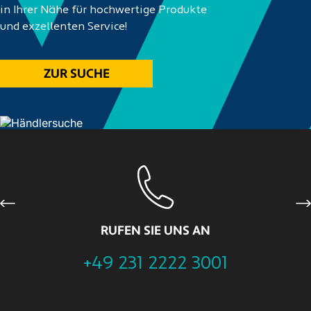
in Ihrer Nähe für hochwertige Produkte
und exzellenten Service!
ZUR SUCHE
Previous
Ne
RUFEN SIE UNS AN
+49 231 2222 3001