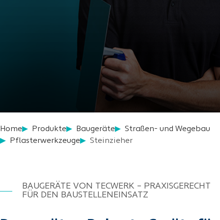
Home
Produkte
Baugeräte
Straßen- und Wegebau
Pflasterwerkzeuge
Steinzieher
BAUGERÄTE VON TECWERK – PRAXISGERECHT
FÜR DEN BAUSTELLENEINSATZ