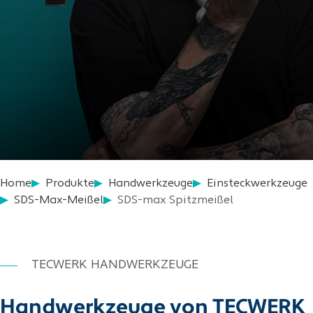
Home
Produkte
Handwerkzeuge
Einsteckwerkzeuge
SDS-Max-Meißel
SDS-max Spitzmeißel
TECWERK HANDWERKZEUGE
Handwerkzeuge von TECWERK