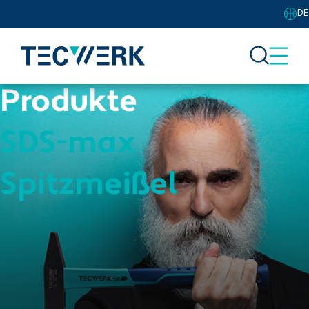
DE
Produkte
SDS-max
Spitzmeißel