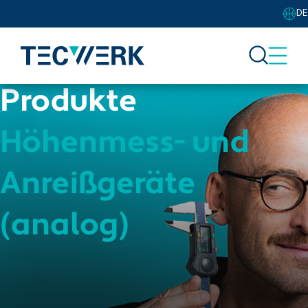
DE
Produkte
Höhenmess- und
Anreißgeräte
(analog)