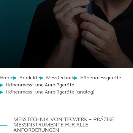
Home
Produkte
Messtechnik
Höhenmessgeräte
Höhenmess- und Anreißgeräte
Höhenmess- und Anreißgeräte (analog)
MESSTECHNIK VON TECWERK – PRÄZISE
MESSINSTRUMENTE FÜR ALLE
ANFORDERUNGEN