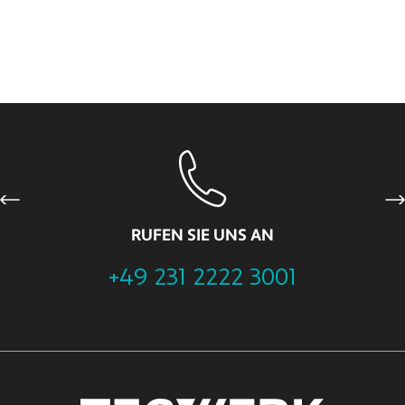
Previous
Ne
RUFEN SIE UNS AN
+49 231 2222 3001