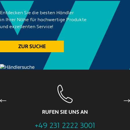
Entdecken Sie die besten Händler
in Ihrer Nähe für hochwertige Produkte
und exzellenten Service!
ZUR SUCHE
Previous
Ne
RUFEN SIE UNS AN
+49 231 2222 3001