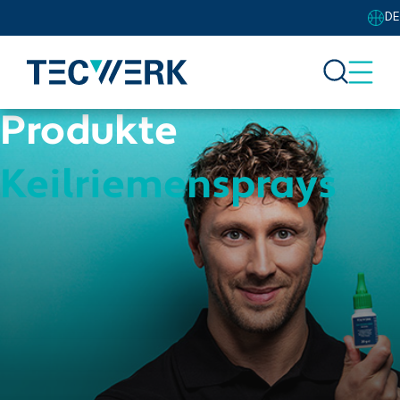
DE
Produkte
Keilriemensprays