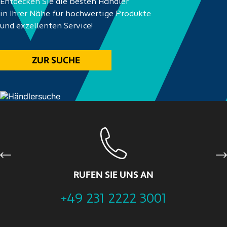
Entdecken Sie die besten Händler
in Ihrer Nähe für hochwertige Produkte
und exzellenten Service!
ZUR SUCHE
Previous
Ne
RUFEN SIE UNS AN
+49 231 2222 3001