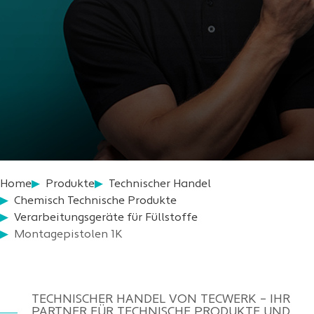
Home
Produkte
Technischer Handel
Chemisch Technische Produkte
Verarbeitungsgeräte für Füllstoffe
Montagepistolen 1K
TECHNISCHER HANDEL VON TECWERK – IHR
PARTNER FÜR TECHNISCHE PRODUKTE UND