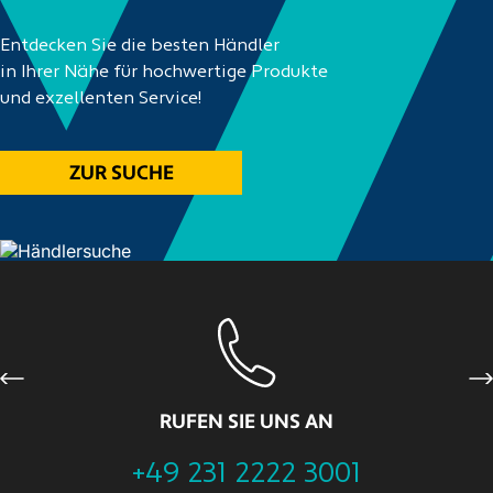
Entdecken Sie die besten Händler
in Ihrer Nähe für hochwertige Produkte
und exzellenten Service!
ZUR SUCHE
Previous
Ne
RUFEN SIE UNS AN
+49 231 2222 3001