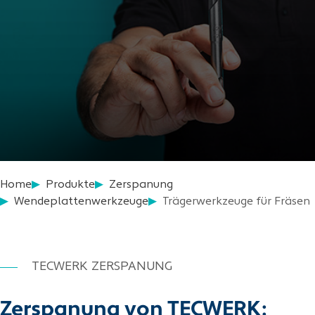
Home
Produkte
Zerspanung
Wendeplattenwerkzeuge
Trägerwerkzeuge für Fräsen
TECWERK ZERSPANUNG
Zerspanung von TECWERK: