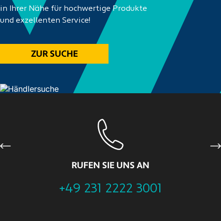
in Ihrer Nähe für hochwertige Produkte
und exzellenten Service!
ZUR SUCHE
Previous
Ne
RUFEN SIE UNS AN
+49 231 2222 3001