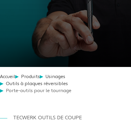
Accueil
Produits
Usinages
Outils à plaques réversibles
Porte-outils pour le tournage
TECWERK OUTILS DE COUPE