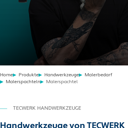
Home
Produkte
Handwerkzeuge
Malerbedarf
Malerspachteln
Malerspachtel
TECWERK HANDWERKZEUGE
Handwerkzeuge von TECWERK