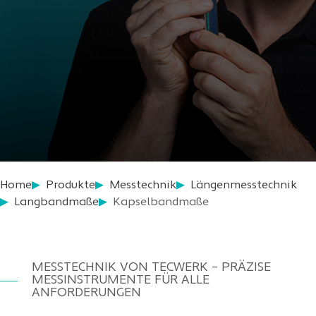
Home
Produkte
Messtechnik
Längenmesstechnik
Langbandmaße
Kapselbandmaße
MESSTECHNIK VON TECWERK – PRÄZISE
MESSINSTRUMENTE FÜR ALLE
ANFORDERUNGEN