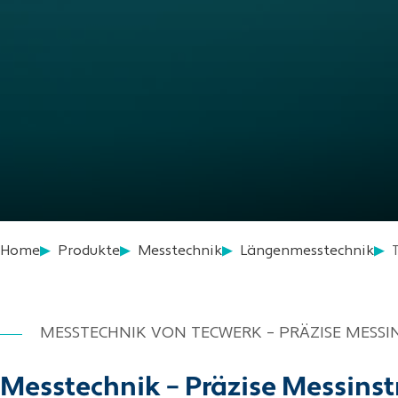
Home
Produkte
Messtechnik
Längenmesstechnik
MESSTECHNIK VON TECWERK – PRÄZISE MESS
Messtechnik – Präzise Messinst