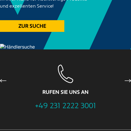
und exzellenten Service!
ZUR SUCHE
Previous
Ne
RUFEN SIE UNS AN
+49 231 2222 3001