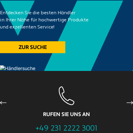
Entdecken Sie die besten Händler
in Ihrer Nähe für hochwertige Produkte
und exzellenten Service!
ZUR SUCHE
Previous
Ne
RUFEN SIE UNS AN
+49 231 2222 3001