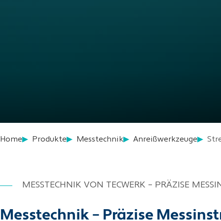
Home
Produkte
Messtechnik
Anreißwerkzeuge
Str
MESSTECHNIK VON TECWERK – PRÄZISE MESS
Messtechnik – Präzise Messinst