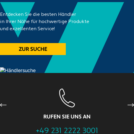
Entdecken Sie die besten Händler
in Ihrer Nähe für hochwertige Produkte
und exzellenten Service!
ZUR SUCHE
Previous
Ne
RUFEN SIE UNS AN
+49 231 2222 3001